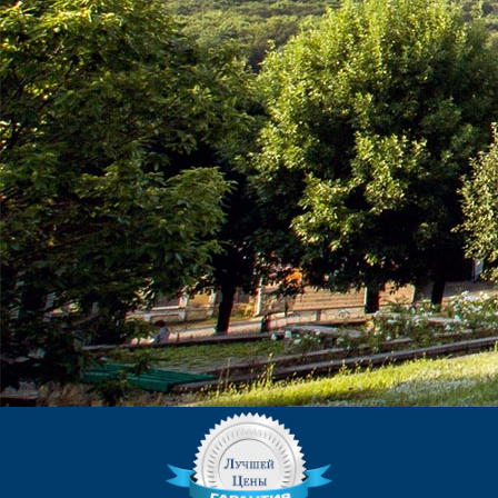
КОНТАКТЫ
ЕДИНОЙ СЛУЖБЫ БРОНИРОВАНИЯ:
8 (906) 440-23-23
kurortinfo@mail.ru
АДРЕС СЛУЖБЫ БРОНИРОВАНИЯ:
357500, г. Пятигорск, пр.
Калинина, 38А, корп. 1.